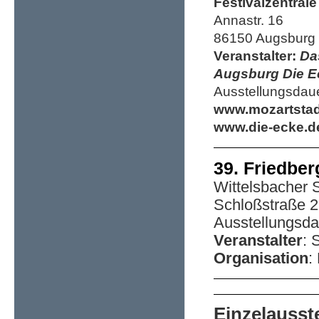
Festivalzentral
Annastr. 16
86150 Augsburg
Veranstalter:
Da
Augsburg Die Ec
Ausstellungsdaue
www.mozartstad
www.die-ecke.d
39. Friedbe
Wittelsbacher 
Schloßstraße 2
Ausstellungsdau
Veranstalter
: 
Organisation
:
Einzelausst