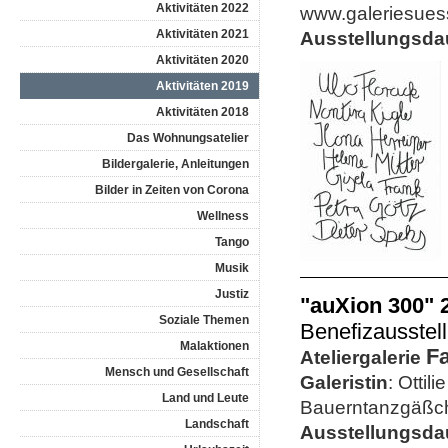
Aktivitäten 2022
www.galeriesues
Aktivitäten 2021
Ausstellungsda
Aktivitäten 2020
Aktivitäten 2019
Aktivitäten 2018
Das Wohnungsatelier
Bildergalerie, Anleitungen
Bilder in Zeiten von Corona
Wellness
Tango
Musik
Justiz
"auXion 300" 
Soziale Themen
Benefizausstel
Malaktionen
Fa
Ateliergalerie
Mensch und Gesellschaft
Galeristin
: Ottil
Land und Leute
Bauerntanzgäßc
Landschaft
Ausstellungsda