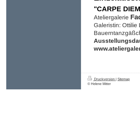
"CARPE DIEM
Fa
Ateliergalerie
Galeristin: Ottil
Bauerntanzgäßc
Ausstellungsda
www.ateliergaler
Druckversion
|
Sitemap
© Helene Mitter