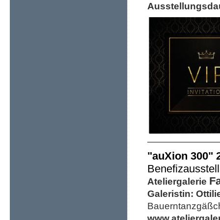
Ausstellungsda
"auXion 300" 
Benefizausstell
Fa
Ateliergalerie
Galeristin:
Ottil
Bauerntanzgäßc
www.ateliergaler